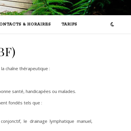
ONTACTS & HORAIRES
TARIFS
BF)
a chaîne thérapeutique :
n bonne santé, handicapées ou malades.
nt fondés tels que :
njonctif, le drainage lymphatique manuel,