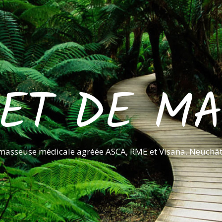
ET DE M
 masseuse médicale agréée ASCA, RME et Visana. Neuchâte