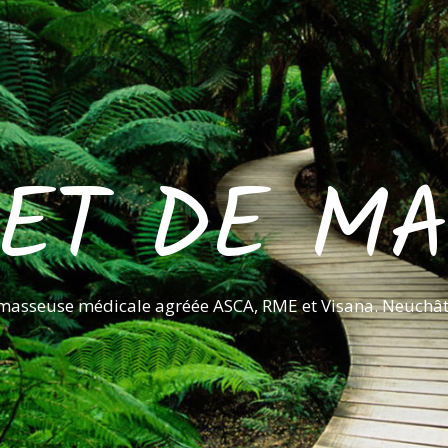
ET DE M
 masseuse médicale agréée ASCA, RME et Visana. Neuchâte