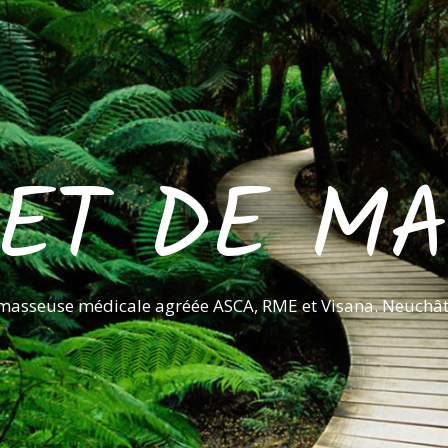
ET DE M
 masseuse médicale agréée ASCA, RME et Visana. Neuchâte