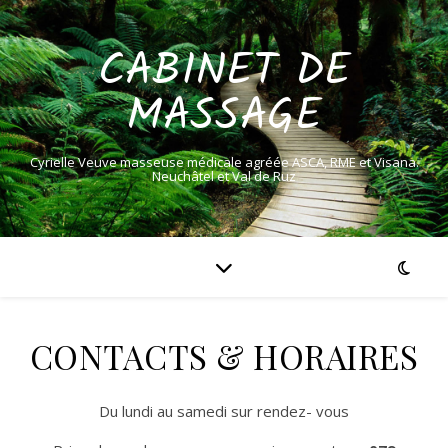
CABINET DE
MASSAGE
Cyrielle Veuve masseuse médicale agréée ASCA, RME et Visana.
Neuchâtel et Val de Ruz
CONTACTS & HORAIRES
Du lundi au samedi sur rendez- vous